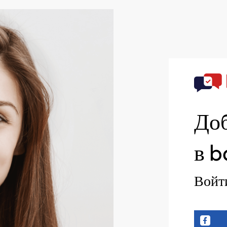
Доб
в b
Войти